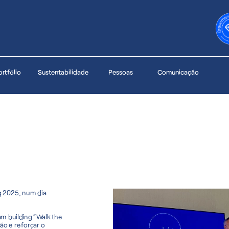
Portal do Cliente
lidade
Pessoas
Comunicação
g 2025, num dia 
 building “Walk the 
ão e reforçar o 