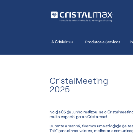
A Cristalmax
Portfólio
Produtos e Serviços
Sustentabi
CristalMeeting
2025
No dia 05 de Junho realizou-se o Cristalmeetin
muito especial para a Cristalmax! 
Durante a manhã, tivemos uma atividade de team
Talk” para alinhar valores, melhorar a comunicaç