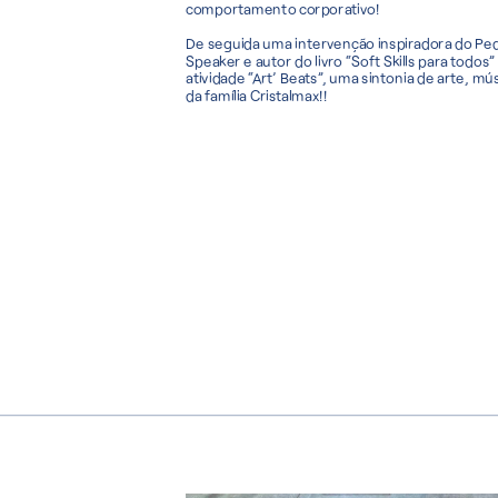
comportamento corporativo! 
De seguida uma intervenção inspiradora do Pedr
Speaker e autor do livro “Soft Skills para todos
atividade “Art’ Beats”, uma sintonia de arte, m
da família Cristalmax!! 