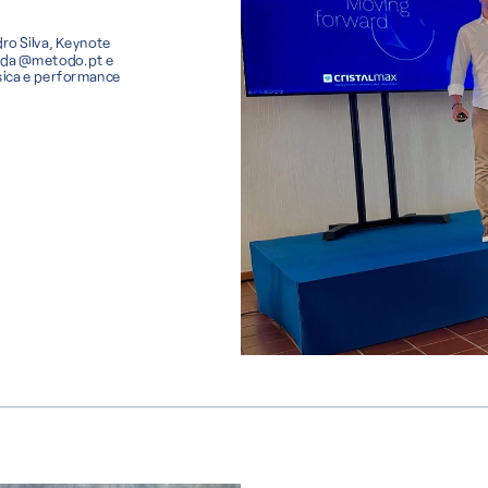
o Silva, Keynote 
” da @metodo.pt e 
úsica e performance 